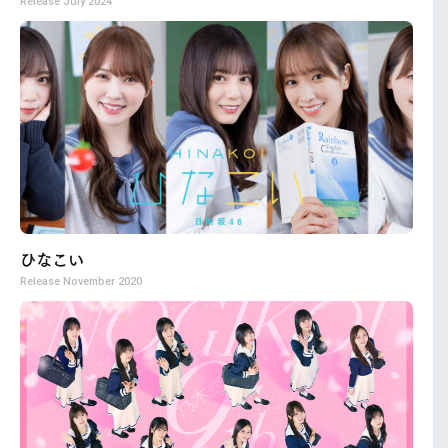
Release
July 2024
ひなこい
Release
November 2020