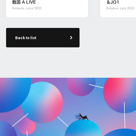
戦国 A LIVE
＆JO1
Release
June 2023
Release
July 2022
Back to list