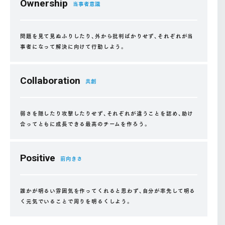
Ownership
当事者意識
問題を見て見ぬふりしたり、外から批判ばかりせず、それぞれが当
事者になって解決に向けて行動しよう。
Collaboration
共創
弱さを隠したり攻撃したりせず、それぞれが違うことを認め、助け
合ってともに成長できる最高のチームを作ろう。
Positive
前向きさ
誰かが明るい雰囲気を作ってくれると思わず、自分が率先して明る
く元気でいることで周りを明るくしよう。