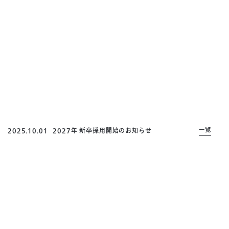
一覧
2025.10.01
2027年 新卒採用開始のお知らせ
M
E
S
S
A
G
E
コンテンツ力とテクノロジーを追求し