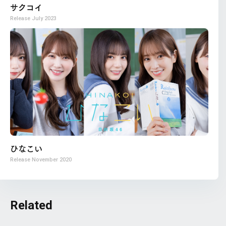
サクコイ
Release
July 2023
ひなこい
Release
November 2020
Related