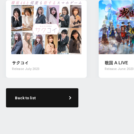
サクコイ
戦国 A LIVE
Release
July 2023
Release
June 2023
Back to list