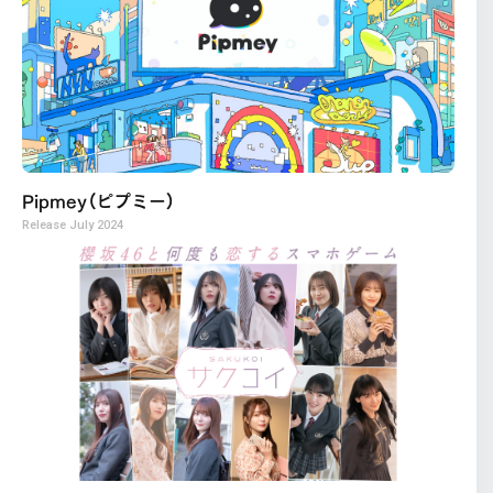
Pipmey（ピプミー）
Release
July 2024