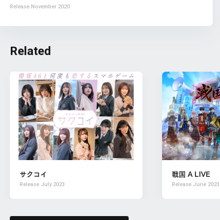
Release
November 2020
Related
サクコイ
戦国 A LIVE
Release
July 2023
Release
June 2023