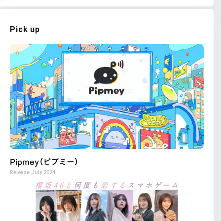
Pick up
Pipmey（ピプミー）
Release
July 2024