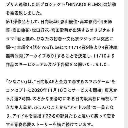
プリと連動した新プロジェクト「HINAKOI FILMS」の始動
を発表致しました。
第1弾作品として、日向坂46 影山優佳・高本彩花・河田陽
菜・富田鈴花・松田好花・宮田愛萌が出演するオリジナルド
ラマ『君と僕の、ひなたの初恋～文化祭マジックは突然に
編～』本編全4話をYouTubeにて11/14夜9時より4夜連続
無料公開（アーカイブあり）することを決定し、11/10より
作品のキービジュアル及び予告編を公開いたしました。
「ひなこい」は、“日向坂46と全力で恋するスマホゲーム”を
コンセプトに2020年11月18日にサービスを開始。東京か
ら片道2時間、のどかな田舎町にある日向坂高校に転校して
きた主人公が、ひょんなことから“アイドル部”の一員とな
り、アイドルを目指す22名の部員たちと泣いて笑って恋を
する青春恋愛ストーリーを描き続けています。