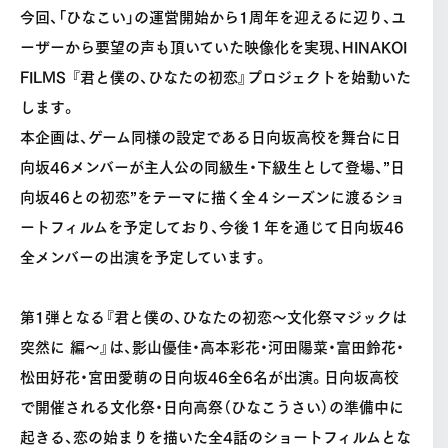
今回、「ひなこい」の運営開始から1周年を迎えるに辺り、ユ
ーザーから要望の声も頂いていた映像化を実現、HINAKOI
FILMS 『君と僕の、ひなたの初恋』プロジェクトを始動いた
します。
本企画は、ゲーム同様の設定である日向坂高校を舞台に日
向坂46メンバーが主人公の同級生・下級生として登場、”日
向坂46との初恋”をテーマに描く全４シーズンに渡るショ
ートフィルムを予定しており、今後１年を通じて日向坂46
全メンバーの出演を予定しています。
第1弾となる『君と僕の、ひなたの初恋〜文化祭マジックは
突然に 編〜』は、影山優佳・高本彩花・河田陽菜・富田鈴花・
松田好花・宮田愛萌の日向坂46全6名が出演。日向坂高校
で開催される文化祭・日向高祭（ひなこうさい）の準備中に
起きる、恋の始まりを描いた全4話のショートフィルムとな