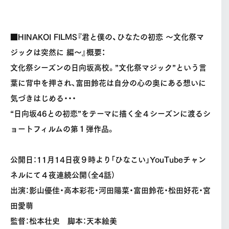
■HINAKOI FILMS『君と僕の、ひなたの初恋 ～文化祭マ
ジックは突然に 編～』概要：
文化祭シーズンの日向坂高校。”文化祭マジック”という言
葉に背中を押され、富田鈴花は自分の心の奥にある想いに
気づきはじめる・・・
“日向坂46との初恋”をテーマに描く全４シーズンに渡るシ
ョートフィルムの第１弾作品。
公開日：11月14日夜９時より「ひなこい」YouTubeチャン
ネルにて４夜連続公開（全4話）
出演：影山優佳・高本彩花・河田陽菜・富田鈴花・松田好花・宮
田愛萌
監督：松本壮史 脚本：天本絵美