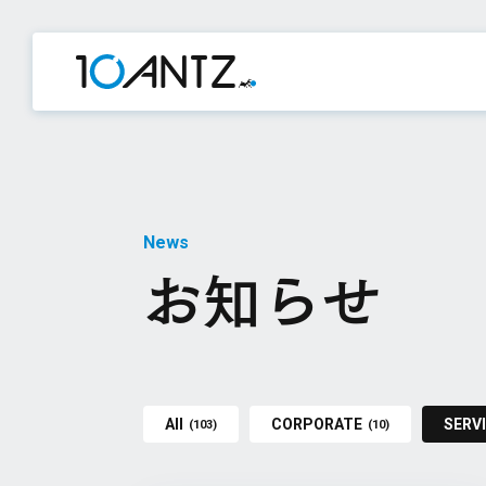
News
お知らせ
All
CORPORATE
SERV
(103)
(10)