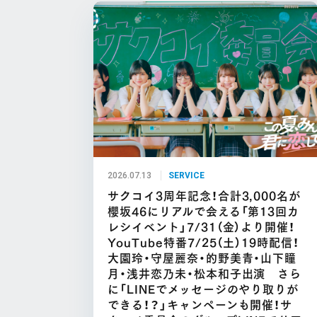
2026.07.13
SERVICE
サクコイ3周年記念！合計3,000名が
櫻坂46にリアルで会える「第13回カ
レシイベント」7/31（金）より開催！
YouTube特番7/25（土）19時配信！
大園玲・守屋麗奈・的野美青・山下瞳
月・浅井恋乃未・松本和子出演 さら
に「LINEでメッセージのやり取りが
できる！？」キャンペーンも開催！サ