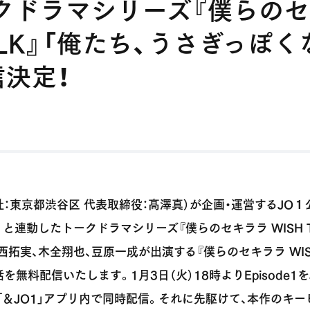
クドラマシリーズ『僕らの
TALK』「俺たち、うさぎっぽく
決定！
本社：東京都渋⾕区 代表取締役：髙澤真）が企画・運営するJO
プリと連動したトークドラマシリーズ『僕らのセキララ WISH 
西拓実、木全翔也、豆原一成が出演する『僕らのセキララ WISH
を無料配信いたします。1月3日（火）18時よりEpisode1をJ
e2を「＆JO1」アプリ内で同時配信。それに先駆けて、本作のキ