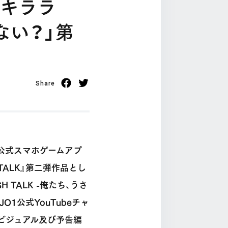
セキララ
ない？」第
Share
１公式スマホゲームアプ
TALK』第二弾作品とし
 TALK -俺たち、うさ
O1公式YouTubeチャ
ービジュアル及び予告編