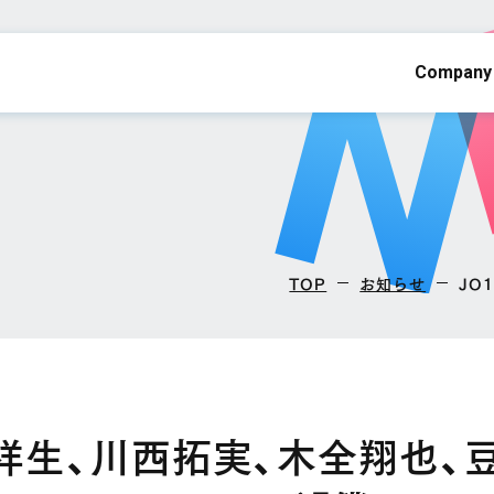
Company
TOP
お知らせ
JO
平祥生、川西拓実、木全翔也、