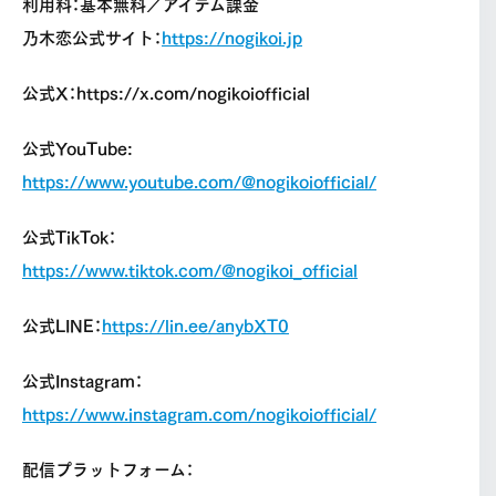
利用料：基本無料／アイテム課金
乃木恋公式サイト：
https://nogikoi.jp
公式X：https://x.com/nogikoiofficial
公式YouTube:
https://www.youtube.com/@nogikoiofficial/
公式TikTok：
https://www.tiktok.com/@nogikoi_official
公式LINE：
https://lin.ee/anybXT0
公式Instagram：
https://www.instagram.com/nogikoiofficial/
配信プラットフォーム：