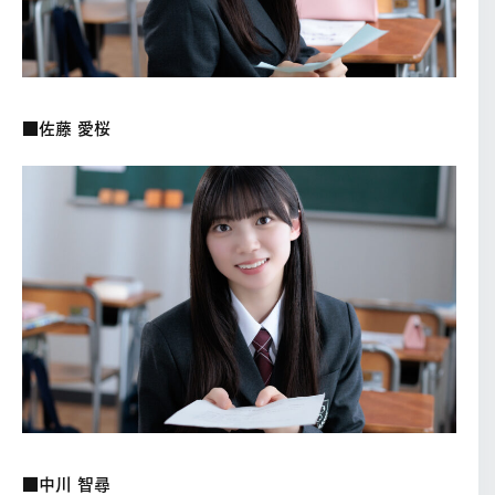
■佐藤 愛桜
■中川 智尋