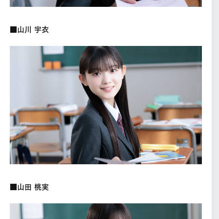
■山川 宇衣
■山田 桃実