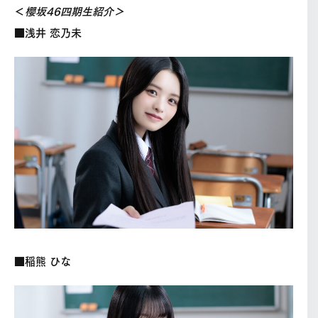
＜
櫻坂46四期生紹介＞
■浅井 恋乃未
■稲熊 ひな