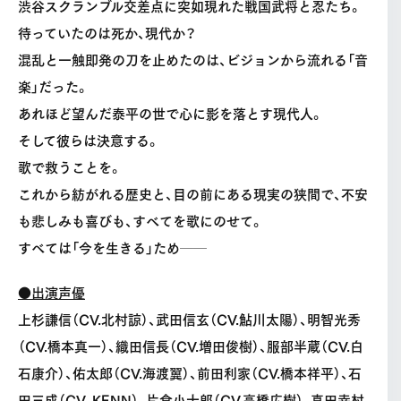
渋谷スクランブル交差点に突如現れた戦国武将と忍たち。
待っていたのは死か、現代か？
混乱と一触即発の刀を止めたのは、ビジョンから流れる「音
楽」だった。
あれほど望んだ泰平の世で心に影を落とす現代人。
そして彼らは決意する。
歌で救うことを。
これから紡がれる歴史と、目の前にある現実の狭間で、不安
も悲しみも喜びも、すべてを歌にのせて。
すべては「今を生きる」ため──
●出演声優
上杉謙信（CV.北村諒）、武田信玄（CV.鮎川太陽）、明智光秀
（CV.橋本真一）、織田信長（CV.増田俊樹）、服部半蔵（CV.白
石康介）、佑太郎（CV.海渡翼）、前田利家（CV.橋本祥平）、石
田三成（CV. KENN）、片倉小十郎（CV.高橋広樹）、真田幸村