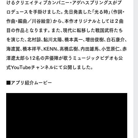
けるクリエイティブカンパニー・アゲハスプリングスがプ
ロデュースを手掛けました。先日発表した「光る時」（作詞・
作曲・編曲／川谷絵音）から、本作オリジナルとしては２曲
目の作品となります。また、現代に転移した戦国武将たち
を演じた、北村諒、鮎川太陽、橋本真一、増田俊樹、白石康介、
海渡翼、橋本祥平、KENN、高橋広樹、内田雄馬、小笠原仁、赤
澤遼太郎ら12名の声優陣が歌うミュージックビデオも公
式YouTubeチャンネルにて公開しました。
■
アプリ紹介ムービー