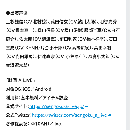
●出演声優
上杉謙信（CV.北村諒）、武田信玄（CV.鮎川太陽）、明智光秀
（CV.橋本真一）、織田信長（CV.増田俊樹）服部半蔵（CV.白石
康介）、佑太郎（CV.海渡翼）、前田利家（CV.橋本祥平）、石田
三成（CV. KENN）片倉小十郎（CV.高橋広樹）、真田幸村
（CV.内田雄馬）、伊達政宗（CV. 小笠原仁）、風魔小太郎（CV.
赤澤遼太郎）
「戦国 A LIVE」
対象OS：iOS／Android
利用料：基本無料／アイテム課金
公式サイト：
https://sengoku-a-live.jp/
公式Twitter：
https://twitter.com/sengoku_a_live
著作権表記： ©10ANTZ Inc.