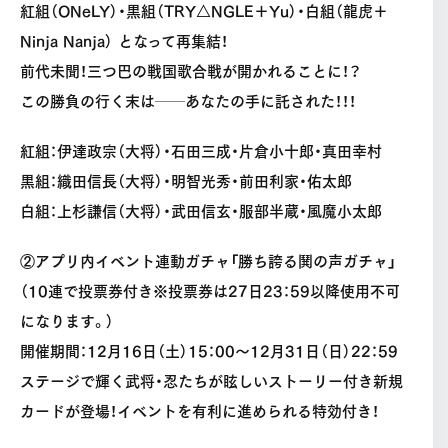
紅組（ONeLY）・黒組（TRY△NGLE＋Yu）・白組（龍虎＋
Ninja Nanja） となって再集結！
前代未聞！三つ巴の戦国歌合戦が開かれることに！？
この勝負の行く末は──あなたの手に託された！！！
紅組：伊達政宗（大将）・石田三成・片倉小十郎・真田幸村
黒組：織田信長（大将）・明智光秀・前田利家・佑太郎
白組：上杉謙信（大将）・武田信玄・服部半蔵・風魔小太郎
②アプリ内イベント連動ガチャ「勝ち誇る鬨の声ガチャ」
（10連で投票券付き※投票券は27日23：59以降使用不可
になります。）
開催期間：12月16日（土）15：00〜12月31日（日）22：59
ステージで輝く武将・忍たちが眩しいストーリー付き新規
カードが登場！イベントを有利に進められる特効付き！