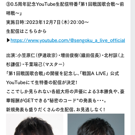
③0.5周年記念YouTube生配信特番「第1回戦国歌合戦〜前
哨戦〜」
実施日時：2023年12月7日（木）20：00〜
生配信はこちらから
▶︎
https://www.youtube.com/@sengoku_a_live_official
出演：小笠原仁（伊達政宗）・増田俊樹（織田信長）・北村諒（上
杉謙信）・千葉瑞己（マスター）
「第1回戦国歌合戦」の開催を記念し、「戦国A LIVE」 公式
YouTubeにて生特番の配信が決定！
ここでしか見られない各組大将の声優による3本勝負や、豪
華報酬がGETできる“秘密のコード”の発表も・・・。
新規発表も盛りだくさんの生配信、お見逃しなく！