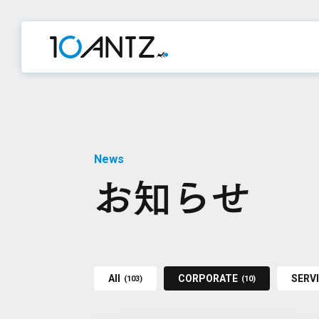
News
お知らせ
All
CORPORATE
SERV
(103)
(10)